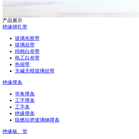
产品展示
绝缘绑扎带
玻璃布胶带
玻璃丝带
纯棉白布带
电工白布带
热缩带
无碱无蜡玻璃丝带
绝缘撑条
等角撑条
工字撑条
工字条
绝缘撑条
阻燃拉挤玻璃钢撑条
绝缘板、管